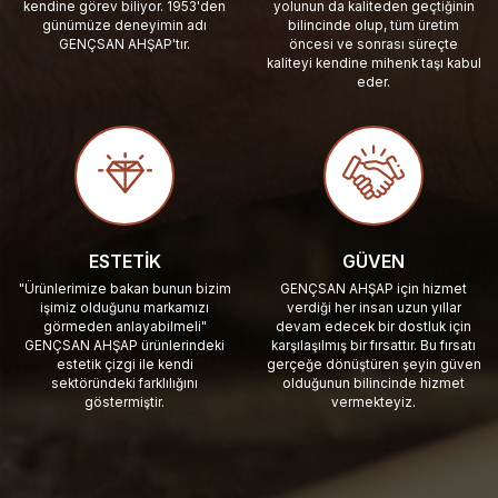
kendine görev biliyor. 1953'den
yolunun da kaliteden geçtiğinin
günümüze deneyimin adı
bilincinde olup, tüm üretim
GENÇSAN AHŞAP'tır.
öncesi ve sonrası süreçte
kaliteyi kendine mihenk taşı kabul
eder.
ESTETIK
GÜVEN
"Ürünlerimize bakan bunun bizim
GENÇSAN AHŞAP için hizmet
işimiz olduğunu markamızı
verdiği her insan uzun yıllar
görmeden anlayabilmeli"
devam edecek bir dostluk için
GENÇSAN AHŞAP ürünlerindeki
karşılaşılmış bir fırsattır. Bu fırsatı
estetik çizgi ile kendi
gerçeğe dönüştüren şeyin güven
sektöründeki farklılığını
olduğunun bilincinde hizmet
göstermiştir.
vermekteyiz.