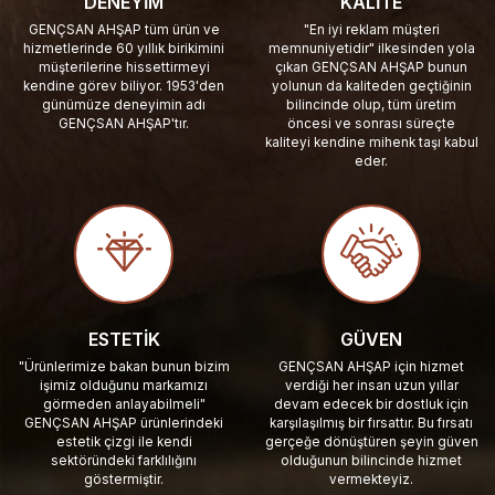
DENEYIM
KALITE
GENÇSAN AHŞAP tüm ürün ve
"En iyi reklam müşteri
hizmetlerinde 60 yıllık birikimini
memnuniyetidir" ilkesinden yola
müşterilerine hissettirmeyi
çıkan GENÇSAN AHŞAP bunun
kendine görev biliyor. 1953'den
yolunun da kaliteden geçtiğinin
günümüze deneyimin adı
bilincinde olup, tüm üretim
GENÇSAN AHŞAP'tır.
öncesi ve sonrası süreçte
kaliteyi kendine mihenk taşı kabul
eder.
ESTETIK
GÜVEN
"Ürünlerimize bakan bunun bizim
GENÇSAN AHŞAP için hizmet
işimiz olduğunu markamızı
verdiği her insan uzun yıllar
görmeden anlayabilmeli"
devam edecek bir dostluk için
GENÇSAN AHŞAP ürünlerindeki
karşılaşılmış bir fırsattır. Bu fırsatı
estetik çizgi ile kendi
gerçeğe dönüştüren şeyin güven
sektöründeki farklılığını
olduğunun bilincinde hizmet
göstermiştir.
vermekteyiz.